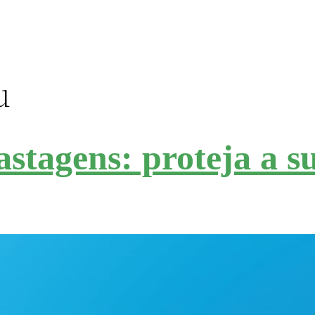
u
stagens: proteja a s