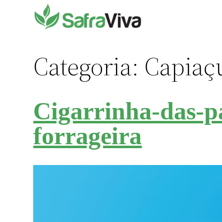
Pular
para
o
conteúdo
Categoria:
Capiaç
Cigarrinha-das-pa
forrageira