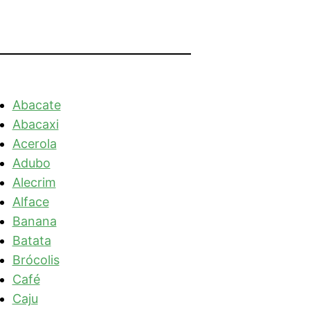
Abacate
Abacaxi
Acerola
Adubo
Alecrim
Alface
Banana
Batata
Brócolis
Café
Caju