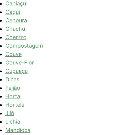
Capiaçu
Caqui
Cenoura
Chuchu
Coentro
Compostagem
Couve
Couve-Flor
Cupuaçu
Dicas
Feijão
Horta
Hortelã
Jiló
Lichia
Mandioca