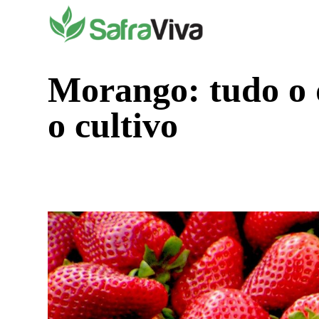
Pular
para
o
conteúdo
Morango: tudo o q
o cultivo