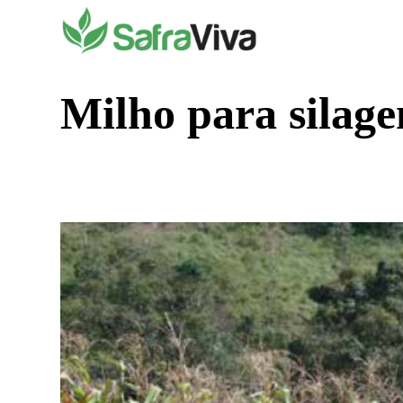
Pular
para
o
conteúdo
Milho para silage