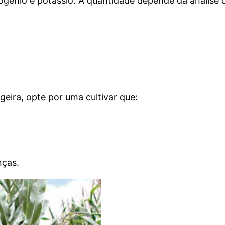
ogênio e potássio. A quantidade depende da análise d
geira, opte por uma cultivar que:
nças.