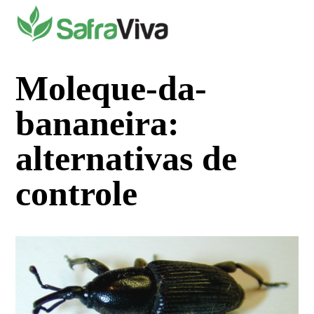
Pular
para
o
conteúdo
Moleque-da-
bananeira:
alternativas de
controle