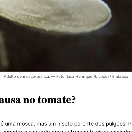
Adulto de mosca-branca. — Foto: Luiz Henrique R. Lopes/ Embrapa
ausa no tomate?
o é uma mosca, mas um inseto parente dos pulgões. 
to sugador e segundo porque transmite vírus causado