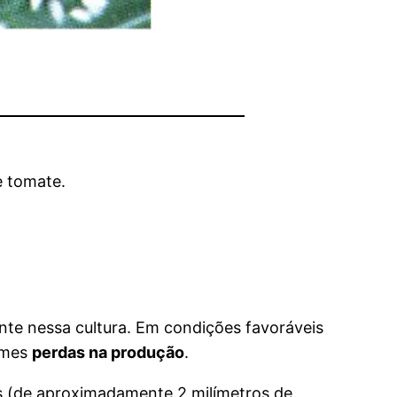
e tomate.
te nessa cultura. Em condições favoráveis
rmes
perdas na produção
.
os (de aproximadamente 2 milímetros de