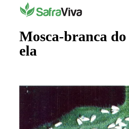
Pular
para
o
conteúdo
Mosca-branca do
ela