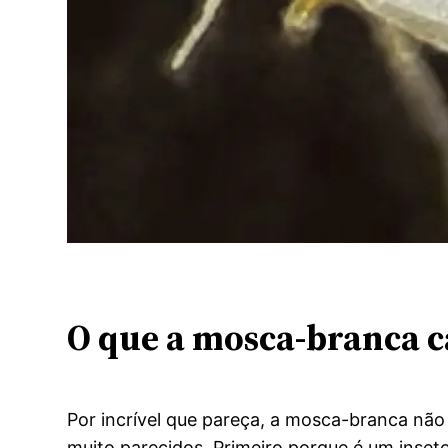
O que a mosca-branca c
Por incrível que pareça, a mosca-branca nã
muito parecidos. Primeiro porque é um inse