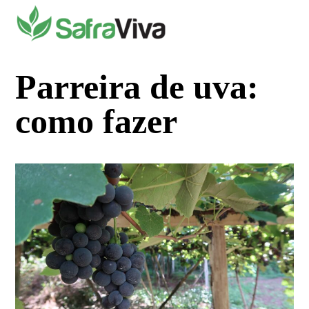
Pular
para
o
conteúdo
Parreira de uva:
como fazer