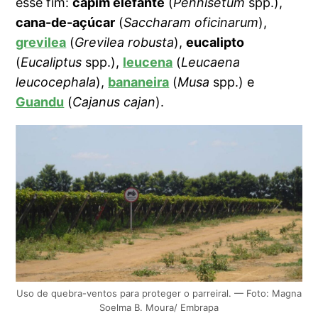
esse fim:
capim elefante
(
Pennisetum
spp.),
cana-de-açúcar
(
Saccharam oficinarum
),
grevilea
(
Grevilea robusta
),
eucalipto
(
Eucaliptus
spp.),
leucena
(
Leucaena
leucocephala
),
bananeira
(
Musa
spp.) e
Guandu
(
Cajanus cajan
).
Uso de quebra-ventos para proteger o parreiral. — Foto: Magna
Soelma B. Moura/ Embrapa