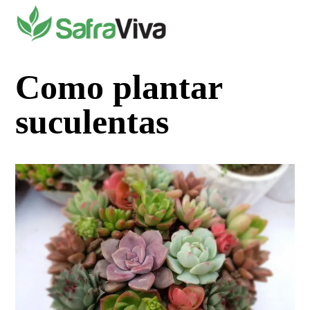
Pular
para
o
conteúdo
Como plantar
suculentas