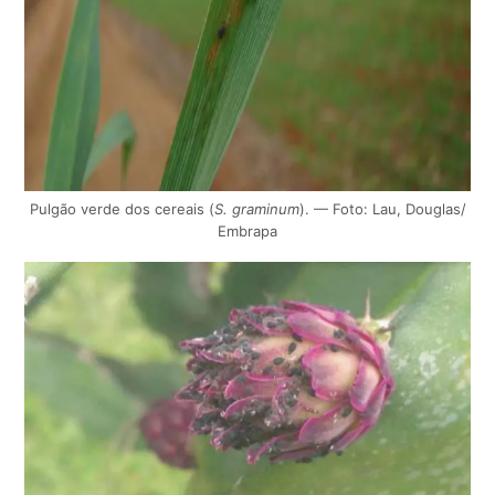
Pulgão verde dos cereais (
S. graminum
). — Foto: Lau, Douglas/
Embrapa