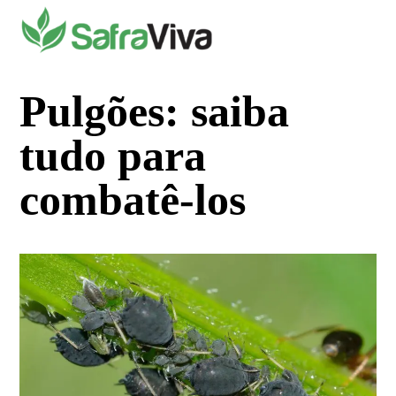
Pular
para
o
conteúdo
Pulgões: saiba
tudo para
combatê-los