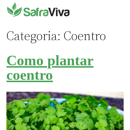
Pular
para
o
conteúdo
Categoria:
Coentro
Como plantar
coentro