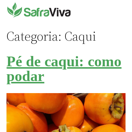
Pular
para
o
conteúdo
Categoria:
Caqui
Pé de caqui: como
podar