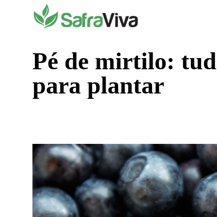
Pular
para
o
conteúdo
Pé de mirtilo: tu
para plantar