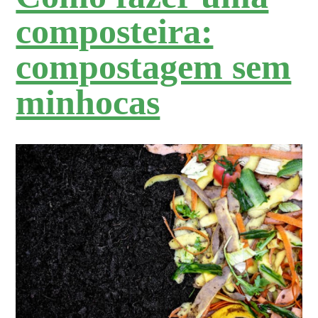
composteira:
compostagem sem
minhocas