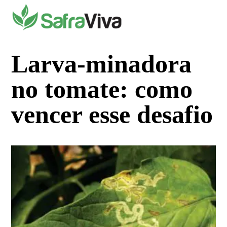
Pular
para
o
conteúdo
Larva-minadora
no tomate: como
vencer esse desafio