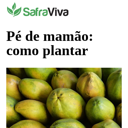
Pular
para
o
conteúdo
Pé de mamão:
como plantar