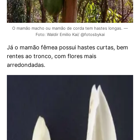
O mamão macho ou mamão de corda tem hastes longas. —
Foto: Waldir Emilio Kai/ @fotosbykai
Já o mamão fêmea possui hastes curtas, bem
rentes ao tronco, com flores mais
arredondadas.