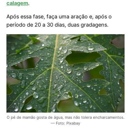
calagem
.
Após essa fase, faça uma aração e, após o
período de 20 a 30 dias, duas gradagens.
O pé de mamão gosta de água, mas não tolera encharcamentos.
— Foto: Pixabay