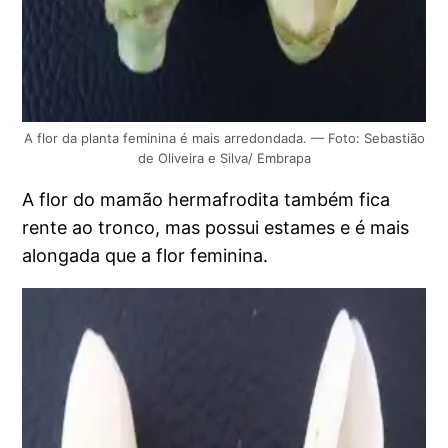
A flor da planta feminina é mais arredondada. — Foto: Sebastião
de Oliveira e Silva/ Embrapa
A flor do mamão hermafrodita também fica
rente ao tronco, mas possui estames e é mais
alongada que a flor feminina.