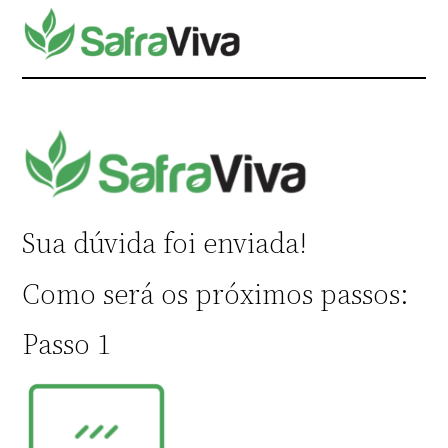
Pular
para
o
conteúdo
Sua dúvida foi enviada!
Como será os próximos passos:
Passo 1