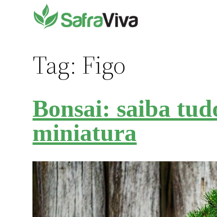
Pular
para
o
conteúdo
Tag:
Figo
Bonsai: saiba tud
miniatura