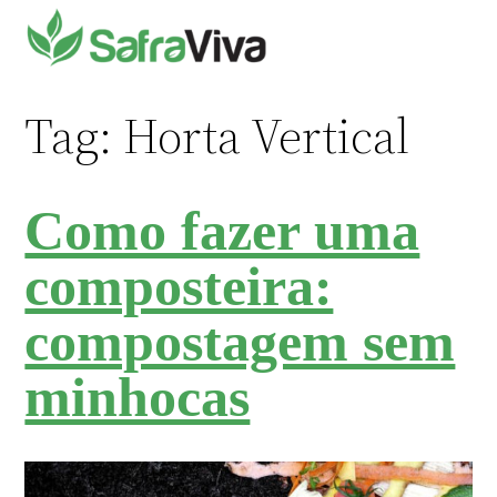
Pular
para
o
conteúdo
Tag:
Horta Vertical
Como fazer uma
composteira:
compostagem sem
minhocas