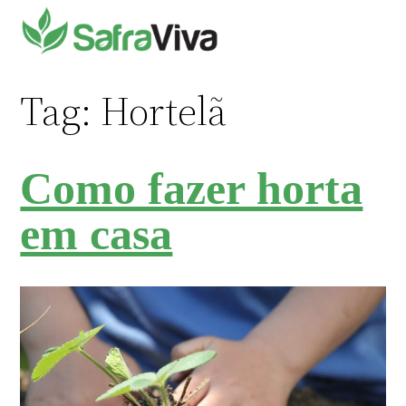
Pular
para
o
conteúdo
Tag:
Hortelã
Como fazer horta
em casa