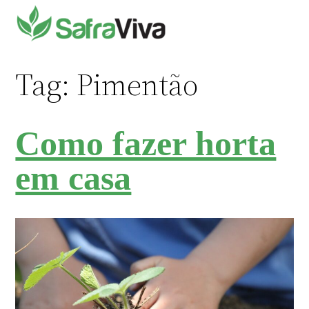
Pular
para
o
conteúdo
Tag:
Pimentão
Como fazer horta
em casa