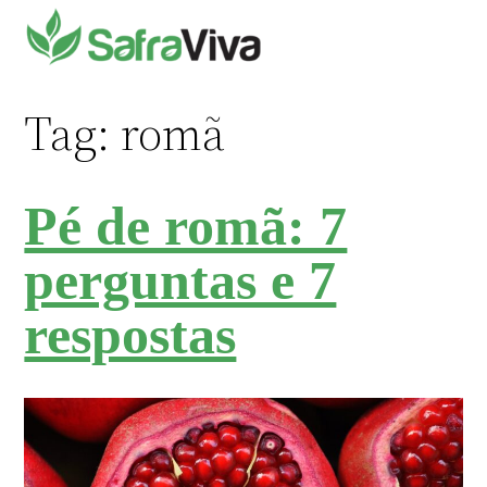
Pular
para
o
conteúdo
Tag:
romã
Pé de romã: 7
perguntas e 7
respostas