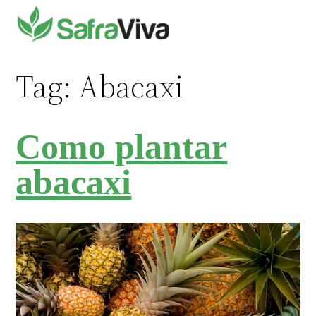
Pular
para
o
conteúdo
Tag:
Abacaxi
Como plantar
abacaxi