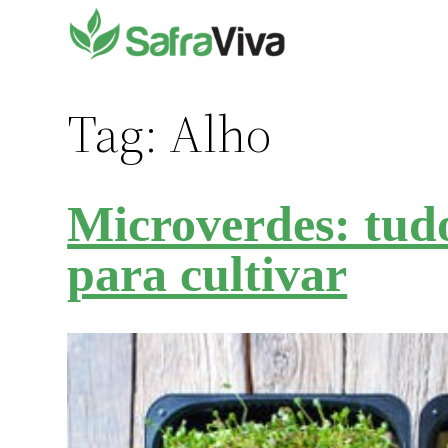
Pular
para
o
conteúdo
Tag:
Alho
Microverdes: tudo
para cultivar