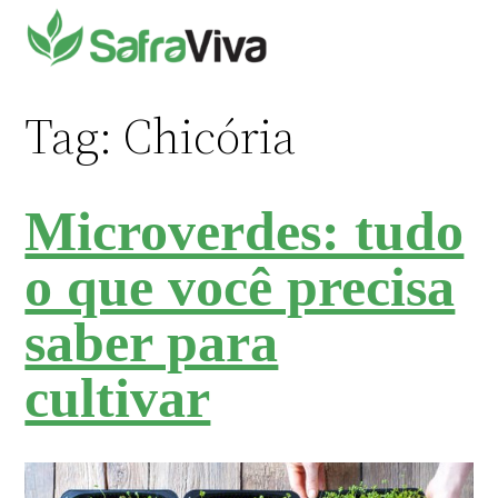
Pular
para
o
conteúdo
Tag:
Chicória
Microverdes: tudo
o que você precisa
saber para
cultivar