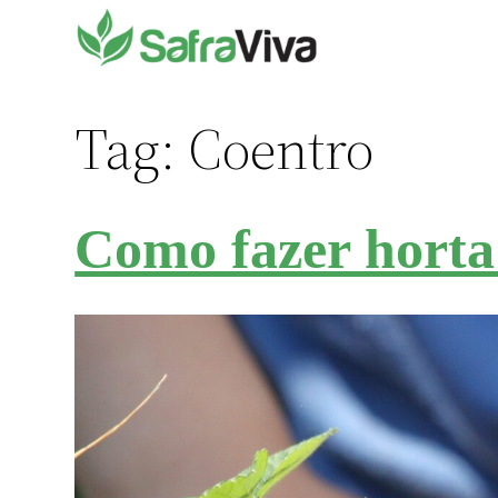
Pular
para
o
conteúdo
Tag:
Coentro
Como fazer horta