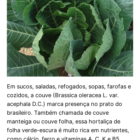
Em sucos, saladas, refogados, sopas, farofas e
cozidos, a couve (Brassica oleracea L. var.
acephala D.C.) marca presença no prato do
brasileiro. Também chamada de couve
manteiga ou couve folha, essa hortaliça de
folha verde-escura é muito rica em nutrientes,
como cálcio, ferro e vitaminas A, C, K e B5.