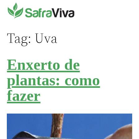
Pular
para
o
conteúdo
Tag:
Uva
Enxerto de
plantas: como
fazer