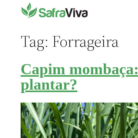
Pular
para
o
conteúdo
Tag:
Forrageira
Capim mombaça: 
plantar?